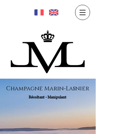
Champagne Marin-Lasnier
Récoltant - Manipulant